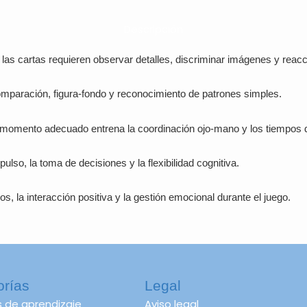
21,95 €.
13,17
Descripción
las cartas requieren observar detalles, discriminar imágenes y reacc
mparación, figura-fondo y reconocimiento de patrones simples.
 momento adecuado entrena la coordinación ojo-mano y los tiempos 
pulso, la toma de decisiones y la flexibilidad cognitiva.
s, la interacción positiva y la gestión emocional durante el juego.
orías
Legal
s de aprendizaje
Aviso legal