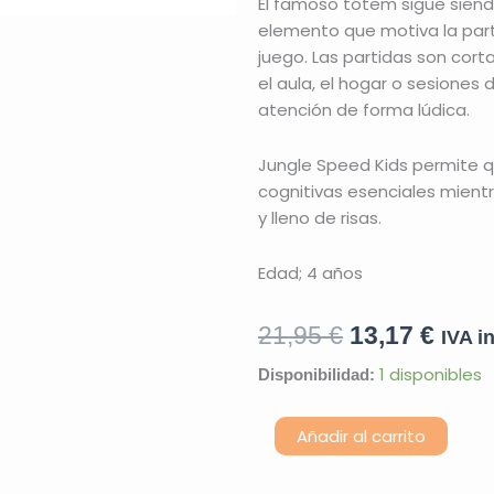
El famoso tótem sigue siend
elemento que motiva la parti
juego. Las partidas son cort
el aula, el hogar o sesiones
atención de forma lúdica.
Jungle Speed Kids permite 
cognitivas esenciales mientr
y lleno de risas.
Edad; 4 años
El
El
21,95
€
13,17
€
IVA i
precio
prec
Jungle
1 disponibles
Disponibilidad:
Speed
original
actu
Kids
Alterna
Añadir al carrito
cantidad
era:
es: