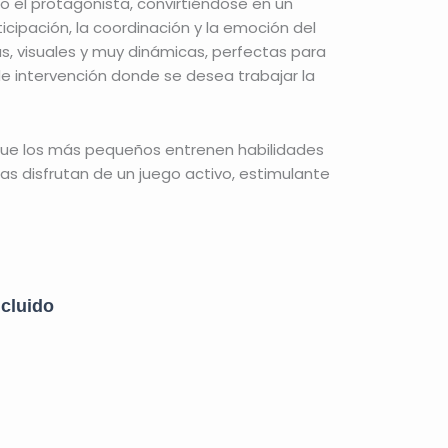
o el protagonista, convirtiéndose en un
cipación, la coordinación y la emoción del
as, visuales y muy dinámicas, perfectas para
 de intervención donde se desea trabajar la
que los más pequeños entrenen habilidades
as disfrutan de un juego activo, estimulante
ncluido
io
al
tive: