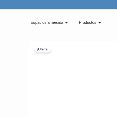
Ir
al
contenido
Abrir Espacios a medida
Abrir Pro
Espacios a medida
Productos
¡Oferta!