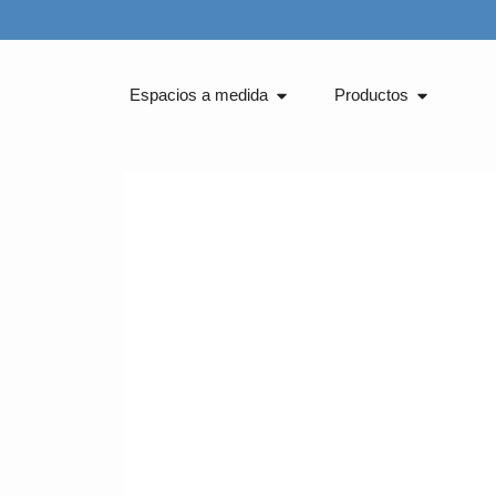
Ir
al
contenido
Abrir Espacios a medida
Abrir Pro
Espacios a medida
Productos