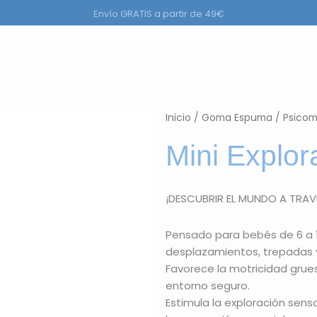
Envío GRATIS a partir de 49€
ductos
Inicio
/
Goma Espuma
/
Psicom
Mini Explor
¡DESCUBRIR EL MUNDO A TRAV
Pensado para bebés de 6 a 
desplazamientos, trepadas 
Favorece la motricidad grues
entorno seguro.
Estimula la exploración senso