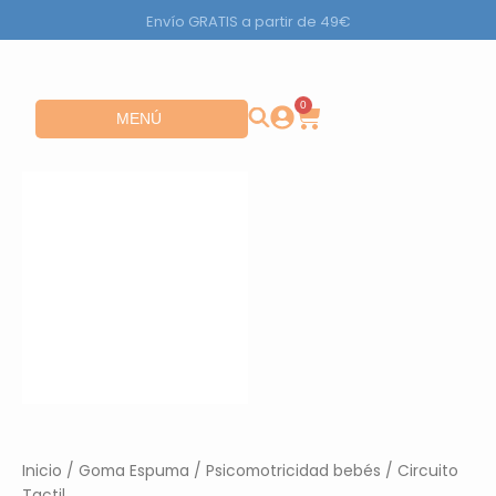
Ir
Envío GRATIS a partir de 49€
al
contenido
0
Carrito
Abrir MENÚ
MENÚ
Inicio
/
Goma Espuma
/
Psicomotricidad bebés
/ Circuito
Tactil