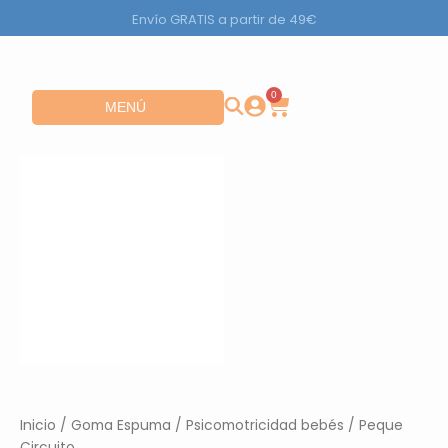
Ir
Envío GRATIS a partir de 49€
al
contenido
0
Carrito
Abrir MENÚ
MENÚ
Inicio
/
Goma Espuma
/
Psicomotricidad bebés
/ Peque
Circuito