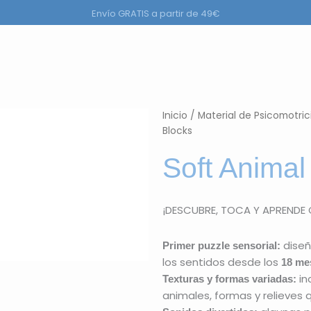
Envío GRATIS a partir de 49€
ductos
Inicio
/
Material de Psicomotrici
Blocks
Soft Animal
¡DESCUBRE, TOCA Y APRENDE
dise
Primer puzzle sensorial:
los sentidos desde los
18 me
in
Texturas y formas variadas:
animales, formas y relieves 