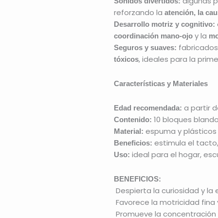
algunas pi
Sonidos divertidos:
reforzando la
atención, la cau
Desarrollo motriz y cognitivo:
y la
coordinación mano-ojo
mo
fabricado
Seguros y suaves:
, ideales para la prime
tóxicos
Características y Materiales
a partir 
Edad recomendada:
10 bloques blando
Contenido:
espuma y plásticos 
Material:
estimula el tacto, 
Beneficios:
ideal para el hogar, escu
Uso:
BENEFICIOS:
Despierta la curiosidad y la 
Favorece la motricidad fina 
Promueve la concentración y