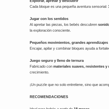
Explorar, apretar y descubrir
Cada bloque es una pequeña aventura sensorial:
Jugar con los sentidos
Al apretar las piezas, los bebés descubren
sonido
la exploración consciente.
Pequeños movimientos, grandes aprendizajes
Encajar, apilar y combinar bloques ayuda a fortale
Juego seguro y lleno de ternura
Fabricado con
materiales suaves, resistentes y
crecimiento.
¡Un puzzle que no solo entretiene, sino que acomp
RECOMENDACIONES
Ideal para bebés a partir de
18 meses
.