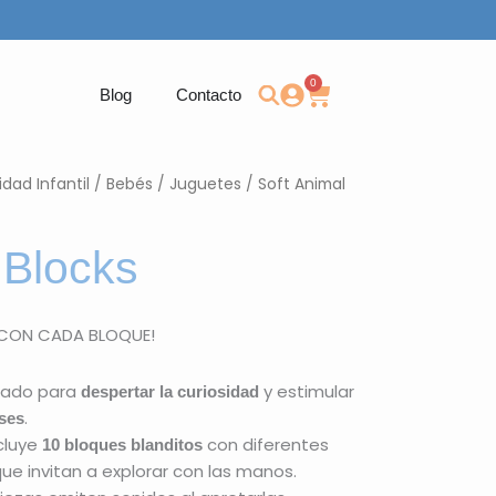
0
Carrito
Blog
Contacto
dad Infantil
/
Bebés
/
Juguetes
/ Soft Animal
 Blocks
 CON CADA BLOQUE!
ñado para
y estimular
despertar la curiosidad
.
ses
cluye
con diferentes
10 bloques blanditos
que invitan a explorar con las manos.