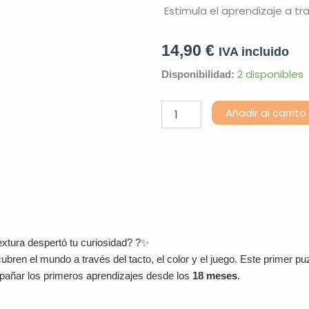
Estimula el aprendizaje a tra
14,90
€
IVA incluido
Soft
2 disponibles
Disponibilidad:
Animal
Blocks
Añadir al carrito
cantidad
Descripción
xtura despertó tu curiosidad? ?✨
bren el mundo a través del tacto, el color y el juego. Este primer p
añar los primeros aprendizajes desde los
18 meses
.