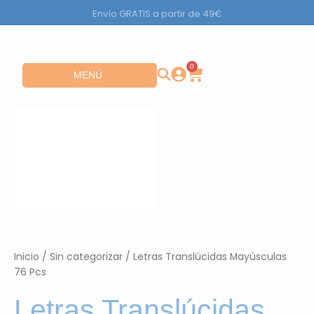
Ir
Envío GRATIS a partir de 49€
al
contenido
0
Carrito
Abrir MENÚ
MENÚ
Inicio
/
Sin categorizar
/ Letras Translúcidas Mayúsculas
76 Pcs
Letras Translúcidas