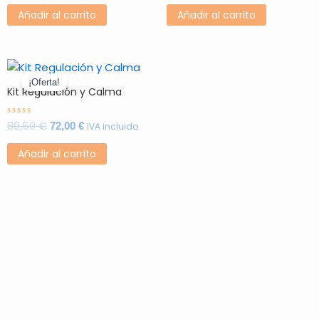
0
0
de
de
Añadir al carrito
Añadir al carrito
5
5
El
El
precio
precio
¡Oferta!
Kit Regulación y Calma
original
actual
era:
es:
89,50 €.
72,00 €.
89,50
€
Valorado
72,00
€
IVA incluido
con
0
de
Añadir al carrito
5