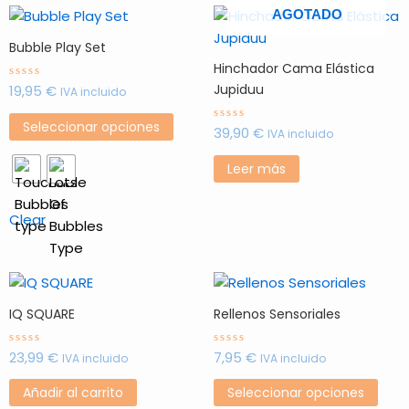
Este
AGOTADO
producto
Bubble Play Set
tiene
Hinchador Cama Elástica
múltiples
Jupiduu
19,95
€
Valorado
IVA incluido
con
variantes.
0
de
Las
Seleccionar opciones
39,90
€
Valorado
5
IVA incluido
con
opciones
0
de
se
Leer más
5
pueden
elegir
Clear
en
la
página
Este
de
prod
IQ SQUARE
Rellenos Sensoriales
producto
tien
múlt
23,99
€
7,95
€
Valorado
Valorado
IVA incluido
IVA incluido
con
con
vari
0
0
de
de
Las
Añadir al carrito
Seleccionar opciones
5
5