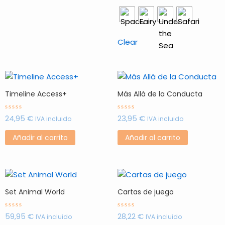
opci
se
pue
elegi
Clear
en
la
pági
de
Timeline Access+
Más Allá de la Conducta
prod
24,95
€
23,95
€
Valorado
Valorado
IVA incluido
IVA incluido
con
con
0
0
de
de
Añadir al carrito
Añadir al carrito
5
5
Set Animal World
Cartas de juego
59,95
€
28,22
€
Valorado
Valorado
IVA incluido
IVA incluido
con
con