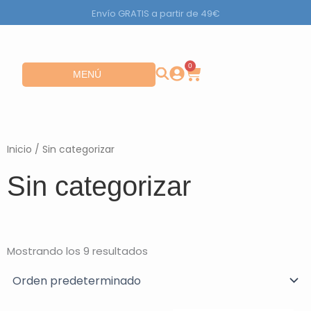
Ir
Envío GRATIS a partir de 49€
al
contenido
0
Carrito
Abrir MENÚ
MENÚ
Inicio
/ Sin categorizar
Sin categorizar
Mostrando los 9 resultados