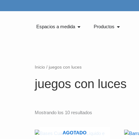
Ir
al
contenido
Abrir Espacios a medida
Abrir Produ
Espacios a medida
Productos
Inicio
/ juegos con luces
juegos con luces
Mostrando los 10 resultados
AGOTADO