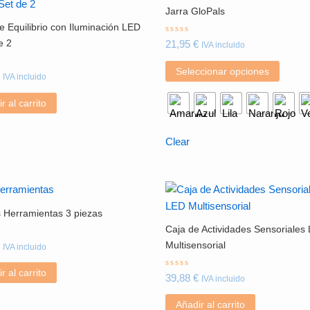
produc
Jarra GloPals
tiene
e Equilibrio con Iluminación LED
múltip
Valorado
e 2
21,95
€
IVA incluido
con
variant
0
de
Las
Seleccionar opciones
ado
5
IVA incluido
opcion
se
r al carrito
puede
elegir
Clear
en
la
página
de
 Herramientas 3 piezas
produc
Caja de Actividades Sensoriales
ado
Multisensorial
IVA incluido
r al carrito
Valorado
39,88
€
IVA incluido
con
0
de
Añadir al carrito
5