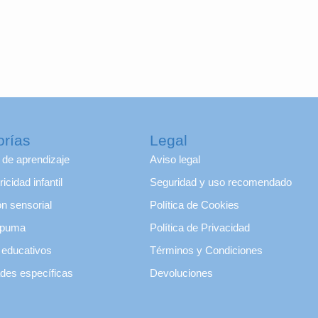
de
producto
orías
Legal
 de aprendizaje
Aviso legal
icidad infantil
Seguridad y uso recomendado
ón sensorial
Política de Cookies
puma
Política de Privacidad
 educativos
Términos y Condiciones
des específicas
Devoluciones