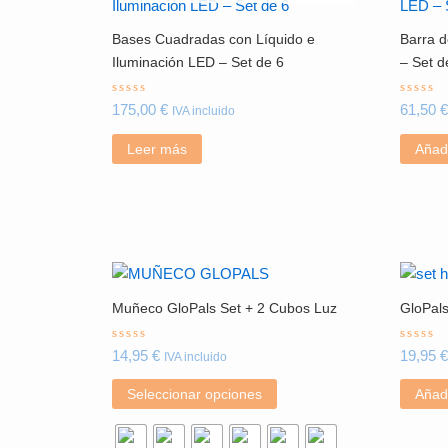
Bases Cuadradas con Líquido e
Barra d
Iluminación LED – Set de 6
– Set d
Valorado
Valor
175,00
€
61,50
€
IVA incluido
con
con
0
0
de
de
Leer más
Añadi
5
5
Este
producto
Muñeco GloPals Set + 2 Cubos Luz
GloPals
tiene
múltiples
Valorado
Valor
14,95
€
19,95
€
IVA incluido
con
con
variantes.
0
0
de
de
Las
Seleccionar opciones
Añadi
5
5
opciones
se